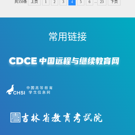
...
共359条
上页
1
2
3
4
5
6
23
下页
常用链接