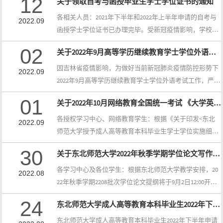
12
关于领取自考与函授毕业生学士学位证书的通知
习平台进入“我的考试-我要考试”栏目 ，下载最...
校网络教育非英语专业本科毕业生申请学士学位的条件
中，外语水平要求条款中增加了“参加网络教育公共基础
各相关人员：2021年下半年和2022年上半年申请的自考与
2022.09
课《大学英语》全国统一考试成绩达到85分（含）以上”
函授学士学位证书已办理完毕。受新冠疫情影响，学校实
的内容。为此，我校网络教育非英语专业在读本科生已办
行封闭管理。为了方便考生领取证书，可申请邮寄的方式
02
关于2022年9月高等学历继续教育学士学位外语考试调整...
理完《大学英语B》、《大学英语C》免考或统考成绩合...
（邮寄需到付），请申请人在领取时间与我校学生部联系
确认学位证书邮寄地址。领取时间：2022年9月13日—9月2
因吉林省疫情影响，为做好当前新冠肺炎疫情防控形势下
2022.09
3日（双休日节假日除外） 上午9：00—11：0
2022年9月高等学历继续教育学士学位外语考试工作，严格
0，下午13：30—14：30 联 系 人：郑老师、李老师
落实新冠肺炎疫情防控有关规定，维护广大考生和考务工
01
关于2022年10月网络教育全国统一考试​ 《大学英语...
联系电话: 0431-85099507...
作人员的身体健康和生命安全，确保考试平稳有序进行，
原计划9月11日—12日举行的学位外语考试取消线下考试安
各授权学习中心、网络教育学生：根据《关于印发<东北
2022.09
排，改为“居家+双机位”考试方式进行，现将有关事项通
师范大学授予成人高等教育本科毕业生学士学位实施细则
知如下：一、考试安排（一）考试范围仅针对8月25日至9
（试行）>的通知》（东师校发字[2020]35号）要求，在我
30
关于东北师范大学2022年秋季学期​学位论文写作的通...
月1日，已报名缴费的学生。（二）考试方式居家+...
校网络教育非英语专业本科毕业生申请学士学位的条件
中，外语水平要求条款中增加了“参加网络教育公共基础
各学习中心及各位学生：根据东北师范大学教学安排，20
2022.08
课《大学英语》全国统一考试成绩达到85分（含）以上”
22年秋季学期2208批次学位论文提纲将于9月2日12:00开始
的内容。为此，我校网络教育非英语专业在读本科生已办
提交。参加本次写作的学生请及时登录学生中心：进入
24
东北师范大学成人高等教育本科毕业生​2022年下半年...
理完《大学英语B》、《大学英语C》免考或统考成绩合...
“学生中心”左侧的“我的论文”—“写作”完成相关操作。
一、环节要求2208批次学位论文写作必须完成提纲、初
东北师范大学成人高等教育本科毕业生2022年下半年申请