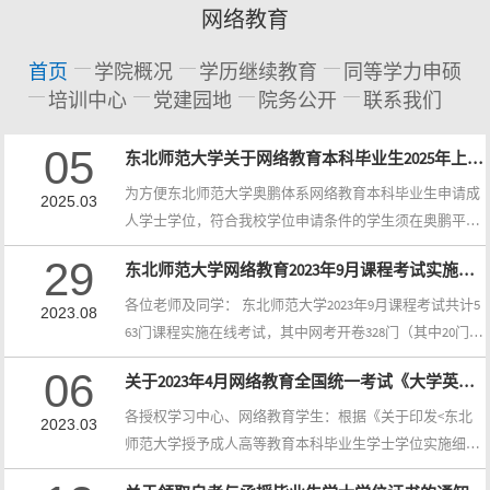
网络教育
首页
学院概况
学历继续教育
同等学力申硕
培训中心
党建园地
院务公开
联系我们
05
东北师范大学关于网络教育本科毕业生2025年上半年在...
为方便东北师范大学奥鹏体系网络教育本科毕业生申请成
2025.03
人学士学位，符合我校学位申请条件的学生须在奥鹏平台
上完成申请操作。现将相关事宜通知如下。 一、申请
29
东北师范大学网络教育2023年9月课程考试实施在线考试...
学士学位条件 2023年7月至2025年1月期间毕业的本科学
生，需满足《东北师范大学授予成人高等教育本科毕业生
各位老师及同学： 东北师范大学2023年9月课程考试共计5
2023.08
学士学位实施细则(试行)》（东师校发字〔2020〕35号）
63门课程实施在线考试，其中网考开卷328门（其中20门为
（详见附件）规定的相关条件。二、申请时间及操作办法
实操类课程，须考生提前从离线作业考核处下载，完成作
06
关于2023年4月网络教育全国统一考试《大学英语》重考...
1．平台开放申请学位时间：2025年3月5日-2025年4月7日0
答后，从网考系统提交）和网考闭卷235门，具体考核形
0:...
式及要求参见附件1.《东北师范大学2023年9月课程考试计
各授权学习中心、网络教育学生：根据《关于印发<东北
2023.03
划》。考生须登陆在线考试系统完成考试，现将相关事项
师范大学授予成人高等教育本科毕业生学士学位实施细则
通知如下：一、重要提示1.请所有参加考试的学生，在学
（试行）>的通知》（东师校发字[2020]35号）要求，在我