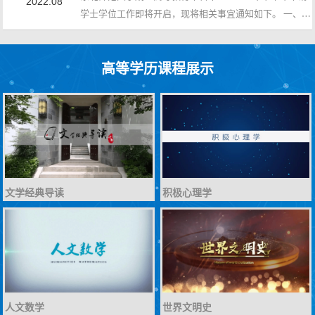
2022.08
稿、终稿三个写作环节，学生必须完成上一环节才能进行
学士学位工作即将开启，现将相关事宜通知如下。 一、申
下一环节写作。提纲没有模板，初稿及终稿模板详见附
请学士学位条件 2010年至2018年间毕业的本科学生请
件。二、查重要求论文查重检测在论文初稿和终稿环节...
参照《东北师范大学授予成人高等教育本科毕业生学士学
高等学历课程展示
位过渡办法》（院发字[2020]13号）（详见附件1）规定的
相关条件，2021年1月至2022年7月间毕业的本科学生请按
照《东北师范大学授予成人高等教育本科毕业生学士学位
实施细则(试行)》（东师校发字[2020]35号）（详...
文学经典导读
积极心理学
人文数学
世界文明史