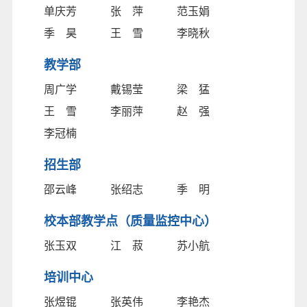
单庆芳
张 萍
范玉娟
季 昊
王 雪
李晓秋
教学部
周广学
戴锡莹
梁 猛
王 雪
李丽萍
赵 强
李冠楠
招生部
邵云峰
张绍志
季 明
校本部教学点（质量监控中心）
张玉双
江 菽
苏小航
培训中心
张煜锟
张英伟
李艳杰