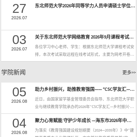
27
东北师范大学2026年同等学力人员申请硕士学位项目招生简章
科学生（含毕业生）学位外语考试，现将有关事宜通知如
下：一、报名时间与要求1.报名时间：2026年8月24日 9:00
2026.07
—9月4日 23：00。2.审核时间：2026年8月24日 10:00—9月 5
日 12：00。3.缴费时间：2026年 8 月24日 10:00—9月5日 2
03
关于东北师范大学网络教育 2026年9月课程考试预约及相关要求的通知
3：00。二、报考对象、考试语种1.报考对象：...
各位学习中心老师、学生：根据东北师范大学课程考试安
2026.07
排，本次考试采取远程在线考试形式，主要为网考开卷和
网考闭卷考试，其中网考开卷考试为257门、网考闭卷考
试为189门，另有7门课程采取作业考核形式。具体考试形
学院新闻
更多>>
式参见附件1：东北师范大学网络教育2026年9月课程考试
计划。2026年9月我校网考开卷考试和网考闭卷考试同时进
05
助力乡村振兴，助推教育强国—— “CSC学友汇—乡村振兴·教育强国名师研修班”圆满完成
行，考试时间为：9月10日9:00开始至9月13日18:00结束，
近日，由国家留学基金管理委员会指导、东北师范大学职
请考生提前确认考试形式，避免因考试形式不同，违纪认
2026.08
业与继续教育学院承办的2026年“CSC学友汇—乡村振兴·教
定标准不同而产生违纪现象。...
育强国名师研修班”在长春正式落下帷幕。来自广西崇左
04
聚力心育赋能 守护少年成长 —海东市2026年中小学心理健康教师省培项目顺利开班
市天等县、来宾市忻城县的80名中小学骨干教师，完成了
为期七天的高密度集中研修，通过理论学习、实地观摩、
为落实《教育强国建设规划纲要（2024—2035年）》中“建
2026.08