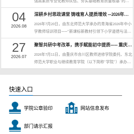
同伴研讨三大环节全覆盖的培养模式，顺利达成全部学习
强高素质专业化教师队伍、夯实基础教育质量根基”的部
目标。本次研修是东北师范大学职业与继续教育学院锚定
署要求，补齐青海省区域中小学心理健康教育师资短板，
04
深耕乡村思政课堂 铸魂育人提质增效 —2026年青海省乡村小学道德与法治教师专项培训顺利开班
国家战略需求、精准赋能县域基础教育教师队伍建设的重
7月20日上午，由东北师范大学承办的青海省2026年中小学
点落地项目，...
（幼儿园）教师培训项目——海东市中小学心理健康教师
2026年7月20日，由东北师范大学承办的青海省2026年中小
2026.08
专项培训在西宁市正式开班。来自海东市两区四县的50名
学教师培训项目——“新课标新教材引领下小学道德与法治
中小学专兼职心理健康教师齐聚“中国夏都”，将先后完成
乡村教师教学能力提升培训”第一期，在青海省西宁市正
27
聚智共研中考改革，携手赋能初中提质—— 重庆合川中考改革与初中三年提质行动专项培训在我院圆满结业
5天省内集中研学、10天省外跟岗研修的系统化培训，...
式启动。来自全省各县区的80名乡村小学道德与法治专兼
职教师齐聚一堂，正式开启本次“6天省内集中研修+9天省
2026年7月11日，由重庆市合川区教师进修学院委托、东北
2026.07
外名校跟岗”的系统化、沉浸式专业成长之旅。此次专项
师范大学职业与继续教育学院（以下简称“学院”）承办的
培训旨在深入贯彻国家教育方针，精准聚焦乡村思政教育
“中考改革与初中三年提质行动专项培训”在长春圆满落下
薄弱环节，通过前沿理论赋能与深度实践浸润，切实提升
帷幕。45名来自合川区教委、区教师进修学院的业务骨干
乡村教师的学科素养与铸魂育人能力，...
以及各中学分管教学的校级领导齐聚东师校园，完成一场
快速入口
对标中考新政、探寻区域办学提质路径的跨区域专题研
修。缘起：校地携手，共筑教育协作新格局开班仪式上，
学院直属党支部书记李业洪致欢迎辞，系统介绍了东北师
学院公章验印
网站信息发布
范大学的办学底蕴与学科优势。...
部门请示汇报