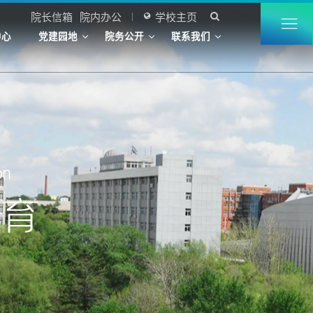
院长信箱
院内办公
学校主页


中心
党建园地
院务公开
联系我们