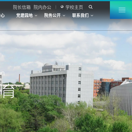
院长信箱
院内办公
学校主页


中心
党建园地
院务公开
联系我们