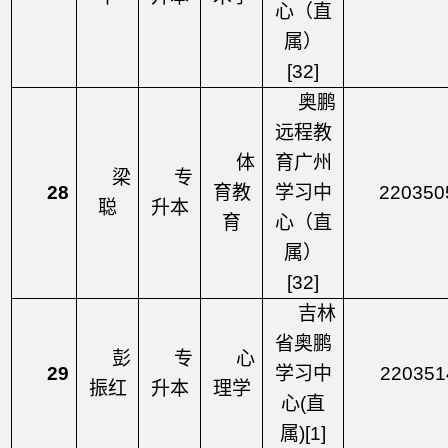
心（直
属）
[32]
奥鹏
远程教
体
育广州
梁
专
28
育教
学习中
220350
聪
升本
育
心（直
属）
[32]
吉林
省奥鹏
彭
专
心
29
学习中
220351
振红
升本
理学
心
(直
属)[1]