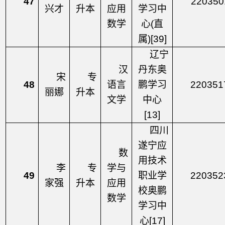
47
220350
兴才
升本
应用
学习中
数学
心
(直
属)[39]
辽宁
汉
丹东奥
宋
专
48
语言
鹏学习
220351
丽娜
升本
文学
中心
[13]
四川
遂宁应
数
用技术
李
专
学与
49
职业学
220352
家强
升本
应用
校奥鹏
数学
学习中
心
[17]