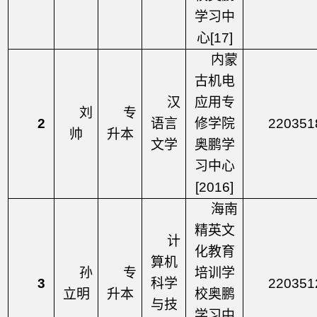
学习中
心
[17]
内蒙
古机电
汉
应用专
刘
专
2
语言
修学院
220351
帅
升本
文学
奥鹏学
习中心
[2016]
海南
精英文
计
化教育
算机
孙
专
培训学
3
科学
220351
立明
升本
校奥鹏
与技
学习中