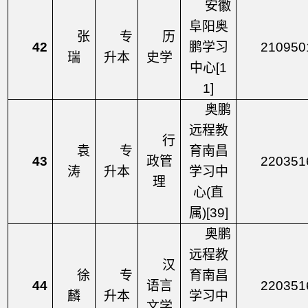
安徽
阜阳奥
张
专
历
42
鹏学习
210950
瑞
升本
史学
中心
[1
1]
奥鹏
远程教
行
袁
专
育南昌
43
政管
220351
涛
升本
学习中
理
心
(直
属)[39]
奥鹏
远程教
汉
徐
专
育南昌
44
语言
220351
麟
升本
学习中
文学