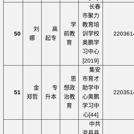
长春
市聚力
学
教育培
刘
高
50
前教
训学校
220361
娜
起专
育
奥鹏学
习中心
[2019]
集安
思
市育才
金
专
想政
助学中
51
220351
郑哲
升本
治教
心奥鹏
育
学习中
心
[44]
中共
浚县县