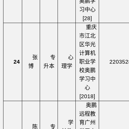
奥鹏学
习中心
[28]
重庆
市江北
区华光
计算机
张
专
心
24
职业学
220352
博
升本
理学
校奥鹏
学习中
心
[2018]
奥鹏
远程教
学
育广州
陈
专