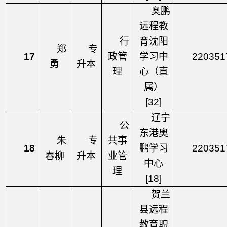
奥鹏
远程教
行
育沈阳
郑
专
17
政管
学习中
220351
勇
升本
理
心（直
属）
[32]
辽宁
公
东港奥
朱
专
共事
18
鹏学习
220351
春柳
升本
业管
中心
理
[18]
贺兰
县远程
教育职