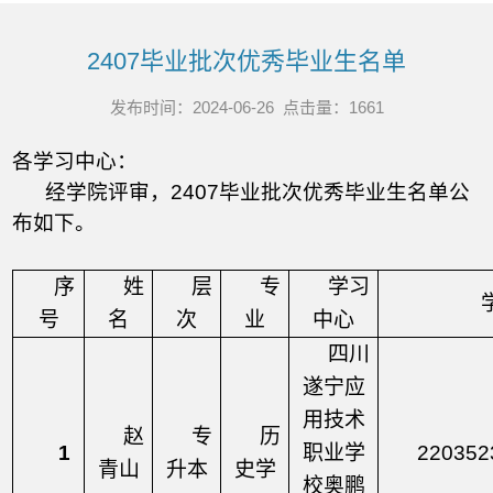
2407毕业批次优秀毕业生名单
发布时间：2024-06-26 点击量：
1661
各学习中心：
经学院评审，
2407毕业批次优秀毕业生名单公
布如下。
序
姓
层
专
学习
号
名
次
业
中心
四川
遂宁应
用技术
赵
专
历
1
职业学
220352
青山
升本
史学
校奥鹏