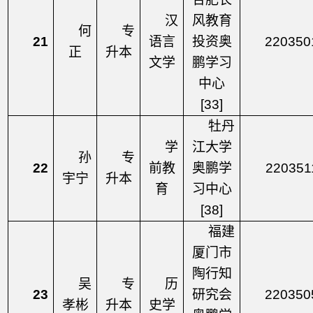
汉
风教育
何
专
21
语言
投资奥
220350
正
升本
文学
鹏学习
中心
[33]
牡丹
学
江大学
孙
专
22
前教
奥鹏学
220351
宇宁
升本
育
习中心
[38]
福建
厦门市
陶行知
吴
专
历
23
研究会
220350
孝彬
升本
史学