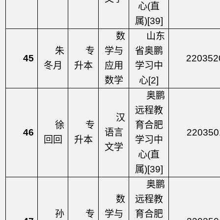
心
(直
属)[39]
数
山东
朱
专
学与
省奥鹏
45
220352
冬月
升本
应用
学习中
数学
心
[2]
奥鹏
远程教
汉
徐
专
育合肥
46
语言
220350
回回
升本
学习中
文学
心
(直
属)[39]
奥鹏
数
远程教
孙
专
学与
育合肥