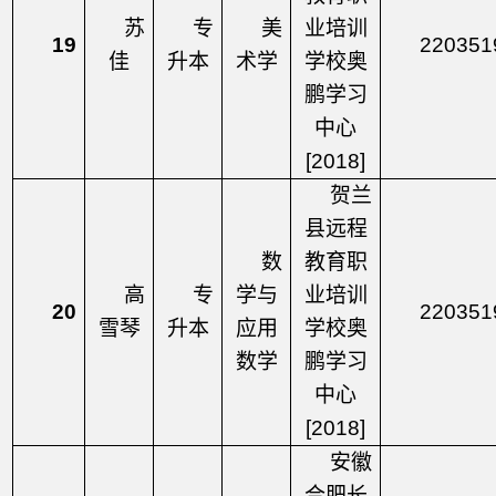
苏
专
美
业培训
19
220351
佳
升本
术学
学校奥
鹏学习
中心
[2018]
贺兰
县远程
数
教育职
高
专
学与
业培训
20
220351
雪琴
升本
应用
学校奥
数学
鹏学习
中心
[2018]
安徽
合肥长