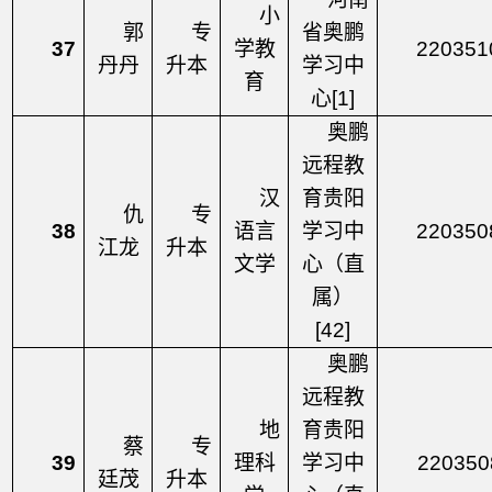
小
郭
专
省奥鹏
37
学教
220351
丹丹
升本
学习中
育
心
[1]
奥鹏
远程教
汉
育贵阳
仇
专
38
语言
学习中
220350
江龙
升本
文学
心（直
属）
[42]
奥鹏
远程教
地
育贵阳
蔡
专
39
理科
学习中
220350
廷茂
升本