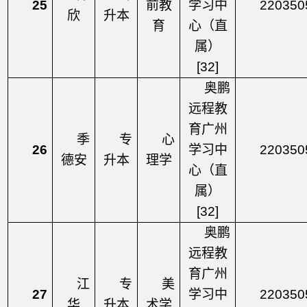
25
前教
学习中
220350
欣
升本
育
心（直
属）
[32]
奥鹏
远程教
育广州
季
专
心
26
学习中
220350
德安
升本
理学
心（直
属）
[32]
奥鹏
远程教
育广州
江
专
美
27
学习中
220350
华
升本
术学