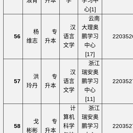
淑青
升本
学
学习中
心
[1]
云南
汉
大理奥
杨
专
56
语言
鹏学习
220352
维志
升本
文学
中心
[17]
浙江
汉
瑞安奥
洪
专
57
语言
鹏学习
220352
玲丹
升本
文学
中心
[11]
计
浙江
算机
瑞安奥
戈
专
58
科学
鹏学习
220352
彬彬
升本