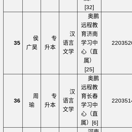
[32]
奥鹏
远程教
汉
育济南
侯
专
35
语言
学习中
220352
广昊
升本
文学
心（直
属）
[25]
奥鹏
远程教
汉
周
专
育长春
36
语言
220351
瑜
升本
学习中
文学
心（直
属）
[6]
河南