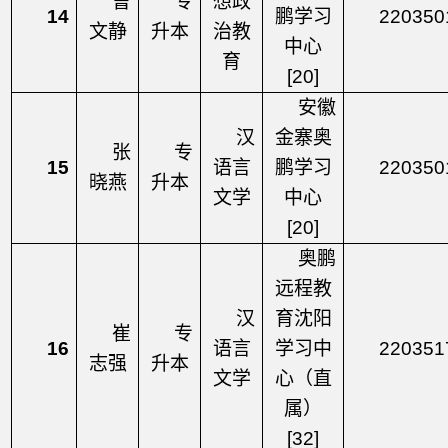
曹
专
想政
14
鹏学习
220350
文静
升本
治教
中心
育
[20]
安徽
汉
金寨奥
张
专
15
语言
鹏学习
220350
晓燕
升本
文学
中心
[20]
奥鹏
远程教
汉
育沈阳
崔
专
16
语言
学习中
220351
志强
升本
文学
心（直
属）
[32]