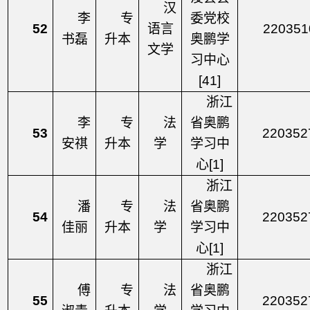
汉
李
专
委党校
52
语言
220351
书磊
升本
奥鹏学
文学
习中心
[41]
浙江
李
专
法
省奥鹏
53
220352
安祺
升本
学
学习中
心
[1]
浙江
潘
专
法
省奥鹏
54
220352
佳丽
升本
学
学习中
心
[1]
浙江
傅
专
法
省奥鹏
55
220352