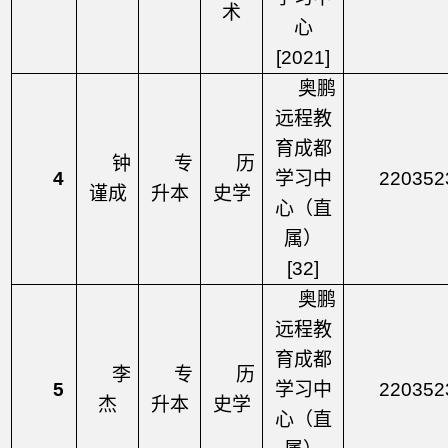
术
心
[2021]
奥鹏
远程教
育成都
钟
专
历
4
学习中
220352
谨成
升本
史学
心（直
属）
[32]
奥鹏
远程教
育成都
李
专
历
5
学习中
220352
杰
升本
史学
心（直