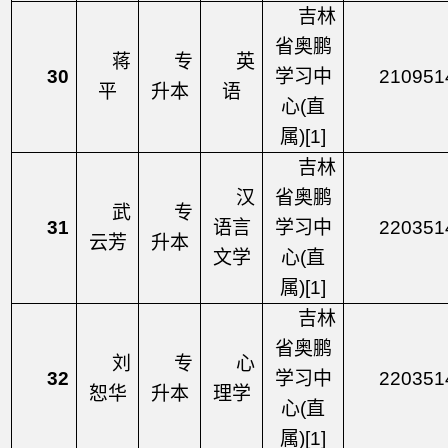
吉林
省奥鹏
蒋
专
英
30
学习中
210951
平
升本
语
心
(直
属)[1]
吉林
汉
省奥鹏
武
专
31
语言
学习中
220351
云芳
升本
文学
心
(直
属)[1]
吉林
省奥鹏
刘
专
心
32
学习中
220351
恕华
升本
理学
心
(直
属)[1]