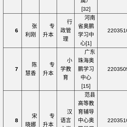
属）
[32]
河南
行
张
专
省奥鹏
6
政管
220351
利刚
升本
学习中
理
心
[1]
广东
小
珠海奥
陈
专
7
学教
鹏学习
220350
慧香
升本
育
中心
[15]
范县
高等教
汉
育辅导
宋
专
8
语言
中心奥
220351
晓娜
升本