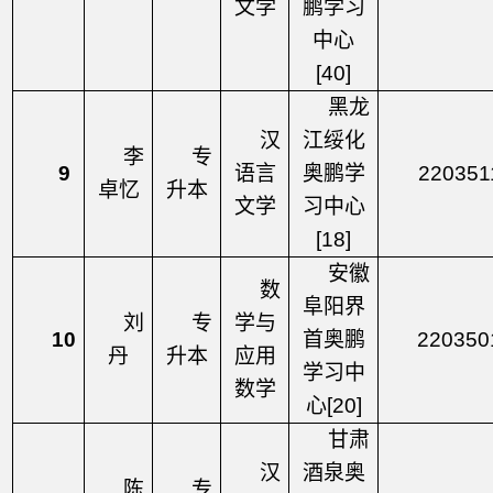
文学
鹏学习
中心
[40]
黑龙
汉
江绥化
李
专
9
语言
奥鹏学
220351
卓忆
升本
文学
习中心
[18]
安徽
数
阜阳界
刘
专
学与
10
首奥鹏
220350
丹
升本
应用
学习中
数学
心
[20]
甘肃
汉
酒泉奥
陈
专