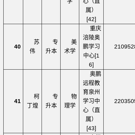
学
心（直
属）
[42]
重庆
涪陵奥
苏
专
美
40
鹏学习
210952
伟
升本
术学
中心
[1
6]
奥鹏
远程教
育泉州
柯
专
物
41
学习中
220350
丁煌
升本
理学
心（直
属）
[43]