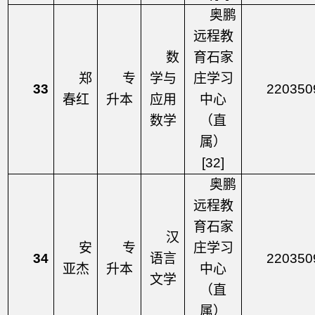
奥鹏
远程教
数
育石家
郑
专
学与
庄学习
33
220350
春红
升本
应用
中心
数学
（直
属）
[32]
奥鹏
远程教
育石家
汉
安
专
庄学习
34
语言
220350
亚杰
升本
中心
文学
（直
属）