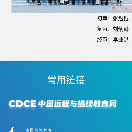
初审：张煜锟
复审：刘炳赫
终审：李业洪
常用链接