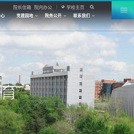
院长信箱
院内办公
学校主页


中心
党建园地
院务公开
联系我们