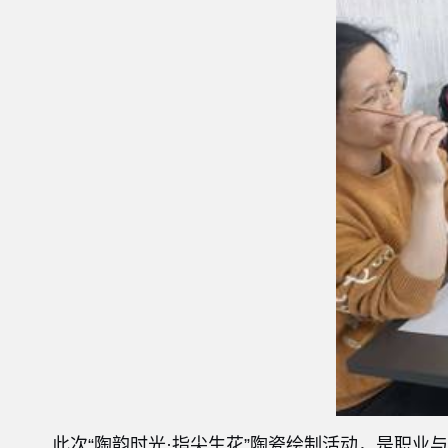
此次“陶韵时光·指尖生花”陶瓷绘制活动，是职业