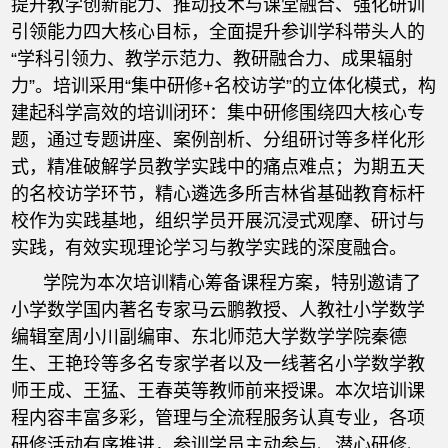
提升教学创新能力、推动技术与课堂融合、强化研训
引领能力四大核心目标，全面提升参训学科带头人的
“学科引领力、教学示范力、教研融合力、成果辐射
力”。培训采用“集中研修+名校访学”的立体化模式，构
建起科学高效的培训闭环：集中研修围绕四大核心专
题，通过专题讲座、案例剖析、分组研讨等多样化形
式，精准破解学员教学实践中的痛点难点；为期五天
的名校访学环节，精心遴选多所吉林省基础教育标杆
校作为实践基地，组织学员开展沉浸式观摩、研讨与
实践，有效实现理论学习与教学实践的深度融合。
学院为本次培训精心筹备课程方案，特别邀请了
小学数学国内著名专家马云鹏教授、人教社小学数学
编辑室周小川副编审、东北师范大学数学学院秦德
生、王艳玲等多名专家学者以及一线著名小学数学教
师王成、王猛、王春英等教师前来授课。本次培训课
程内容丰富多彩，管理与全流程服务认真专业，各项
研修活动有序推进，参训学员主动参与、潜心研修、