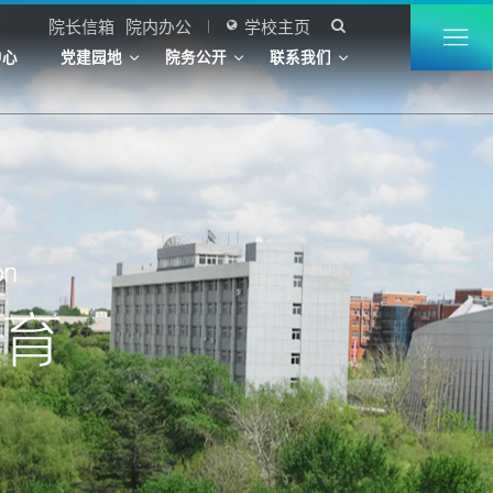
院长信箱
院内办公
学校主页


中心
党建园地
院务公开
联系我们