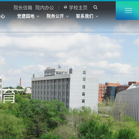
院长信箱
院内办公
学校主页


中心
党建园地
院务公开
联系我们