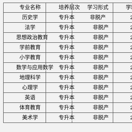
专业名称
培养层次
学习形式
学
历史学
专升本
非脱产
法学
专升本
非脱产
思想政治教育
专升本
非脱产
学前教育
专升本
非脱产
小学教育
专升本
非脱产
数学与应用数学
专升本
非脱产
地理科学
专升本
非脱产
心理学
专升本
非脱产
英语
专升本
非脱产
体育教育
专升本
非脱产
美术学
专升本
非脱产