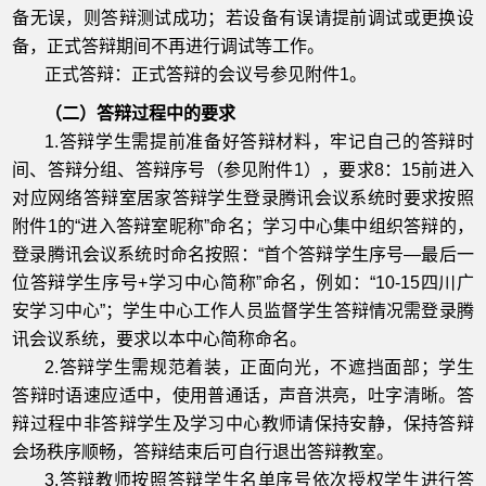
备无误，则答辩测试成功；若设备有误请提前调试或更换设
备，正式答辩期间不再进行调试等工作。
正式答辩：正式答辩的会议号参见附件1。
（二）答辩过程中的要求
1.答辩学生需提前准备好答辩材料，牢记自己的答辩时
间、答辩分组、答辩序号（参见附件1），要求8：15前进入
对应网络答辩室居家答辩学生登录腾讯会议系统时要求按照
附件1的“进入答辩室昵称”命名；学习中心集中组织答辩的，
登录腾讯会议系统时命名按照：“首个答辩学生序号—最后一
位答辩学生序号+学习中心简称”命名，例如：“10-15四川广
安学习中心”；学生中心工作人员监督学生答辩情况需登录腾
讯会议系统，要求以本中心简称命名。
2.答辩学生需规范着装，正面向光，不遮挡面部；学生
答辩时语速应适中，使用普通话，声音洪亮，吐字清晰。答
辩过程中非答辩学生及学习中心教师请保持安静，保持答辩
会场秩序顺畅，答辩结束后可自行退出答辩教室。
3.答辩教师按照答辩学生名单序号依次授权学生进行答