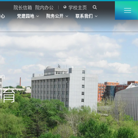
院长信箱
院内办公
学校主页


中心
党建园地
院务公开
联系我们