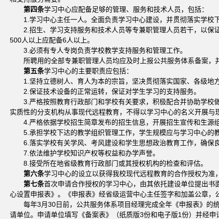
第四条
学习中心应配备足够的管理、服务和技术人员，包括：
1.学习中心主任一人。全面负责学习中心建设，并贯彻落实学
2.招生、学习支持服务和技术人员等专兼职管理人员若干，以保证
500人以上应配备6人以上。
3.必须有专人专岗负责学校教学支持服务和管理工作。
所聘用的全部专兼职管理人员均应及时上报公共服务体系备案，
第五条
学习中心的主要职责应包括：
1.坚持立德树人、育人为本的宗旨，坚决贯彻落实国家、各级地
2.保证技术设备的正常运转，保证对学生学习的支持服务。
3.严格按照教育行政部门和学校有关要求，积极配合并协助学
实质性的分支机构从事现代远程教育，不得以学习中心的名义开展与
4.严格依据学校招生简章发布的招生信息，开展招生宣传和生
5.承担学校下达的教学组织管理工作，学生规模应与学习中心的
6.落实学校有关学风、考风建设和学生思想政治教育工作，确保
7.依法维护学校知识产权等权益和办学声誉。
8.接受所在地省级教育行政部门或其授权机构的检查和评估。
第六条
学习中心的设立以获得我校现代远程教育的合作授权为准
第七条
首次申请合作授权的学习中心，由其依托建设单位提出书
心设置申报表》。《申报表》经省级运营中心主任签字和加盖公章，
每年3月30日前，公共服务体系项目经理完成全年《申报表》
请单位。申请单位填写《备案表》（纸质版3份和电子版1份）并经