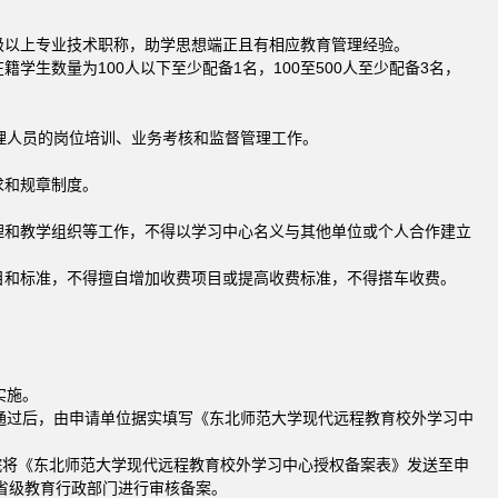
级以上专业技术职称，助学思想端正且有相应教育管理经验。
生数量为100人以下至少配备1名，100至500人至少配备3名，
理人员的岗位培训、业务考核和监督管理工作。
求和规章制度。
理和教学组织等工作，不得以学习中心名义与其他单位或个人合作建立
目和标准，不得擅自增加收费项目或提高收费标准，不得搭车收费。
实施。
通过后，由申请单位据实填写《东北师范大学现代远程教育校外学习中
院将《东北师范大学现代远程教育校外学习中心授权备案表》发送至申
省级教育行政部门进行审核备案。