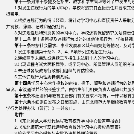
第十一条
对第十条提及在招生、教学和学生管理等环节中发生的违
1.对发生违规行为的学习中心，学校将追究其直接责任并要求
担费用。
2.根据违规行为的情节轻重，将针对学习中心和直接责任人采
并罚款、辞退、记过和通报批评。
3.对违规性质特别恶劣的学习中心，学校还将保留追究关法律责
第十二条 第十条所提及违规行为以外的其他违规行为，学校将
第十三条
根据社会需求、事业发展和区域布局规划等情况，及对
1.发生本细则第十条2、3、4、5项所列违规招生行为。
2.连续两季未启动或连续三季招生未达到十人的学习中心。
3.出现课程考试大面积舞弊，或学习中心、所属管理人员组织考
4.未通过各级教育行政部门组织的评估检查。
5.其他违规行为性质特别恶劣。
第十四条
学习中心合作授权的审核、授予、调整和违规行为的处
审议。审议通过并经院长签字后，由招生部门相关负责人通知公共服
第十五条
本细则如与教育主管部门有关要求不相符，一律以教育
第十六条
本细则自发布之日起实施，由东北师范大学继续教育学
学行为处理办法（暂行）》一并废止。
附件：
1.《东北师范大学现代远程教育校外学习中心设置申报表》
2.《东北师范大学现代远程教育校外学习中心授权备案表》
3.校外学习中心授权与审批及违规处理流程图