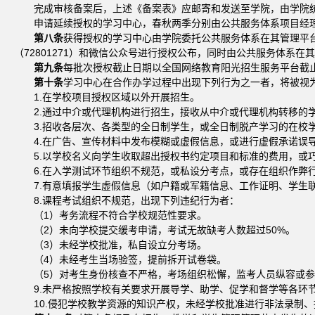
完成审核备案后，上述《备案表》应邮寄和发送至学院，由学院
申请延续授权的学习中心，春秋两季分别由公共服务体系项目经理
第八条
获得授权的学习中心由学院委托公共服务体系在其管理平台开通相关
（72801271）和微信公众号进行授权公布，同时由公共服务体系在
第九条
每批次授权截止日期以全国网络教育阳光招生服务平台截止
第十条
学习中心在合作办学过程中出现下列行为之一者，将被视
1.在学校项目授权区域以外开展招生。
2.通过中介或代理机构进行招生，接收从中介或代理机构转移的
3.招收各层次、各类型的全日制学生，或全日制脱产学习的在校
4.在广告、宣传材料中发布模糊或虚假信息，或进行虚假承诺误
5.以学校名义向学生收取超出授权书约定项目和标准的费用，或
6.在入学测试环节组织不规范，或私设分考点，或存在组织作弊
7.有意填报学生虚假信息（如户籍或军籍信息、工作证明、学生
8.课程考试组织不规范，出现下列违纪行为者：
（1）考务流程不符合学校规范性要求。
（2）未向学校提交缓考申请，考试无故缺考人数超过50%。
（3）未经学校批准，私自设立分考场。
（4）未经考生当场验签，提前拆开试卷袋。
（5）对考生身份核查不严格，考场组织松懈，监考人员纵容或
9.未严格按照学校有关要求开展导学、助学、促学和督学等各环
10.侵犯学校教学资源的知识产权，未经学校批准进行非法录制