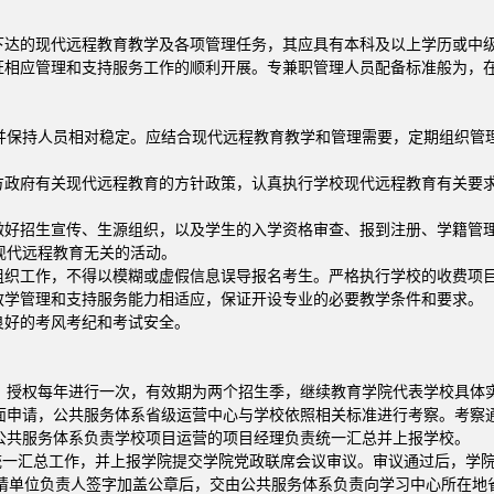
校下达的现代远程教育教学及各项管理任务，其应具有本科及以上学历或中
相应管理和支持服务工作的顺利开展。专兼职管理人员配备标准般为，在籍学
并保持人员相对稳定。应结合现代远程教育教学和管理需要，定期组织管
方政府有关现代远程教育的方针政策，认真执行学校现代远程教育有关要
校做好招生宣传、生源组织，以及学生的入学资格审查、报到注册、学籍管
现代远程教育无关的活动。
源组织工作，不得以模糊或虚假信息误导报名考生。严格执行学校的收费项
教学管理和支持服务能力相适应，保证开设专业的必要教学条件和要求。
良好的考风考纪和考试安全。
，授权每年进行一次，有效期为两个招生季，继续教育学院代表学校具体
面申请，公共服务体系省级运营中心与学校依照相关标准进行考察。考察
公共服务体系负责学校项目运营的项目经理负责统一汇总并上报学校。
的统一汇总工作，并上报学院提交学院党政联席会议审议。审议通过后，学
申请单位负责人签字加盖公章后，交由公共服务体系负责向学习中心所在地