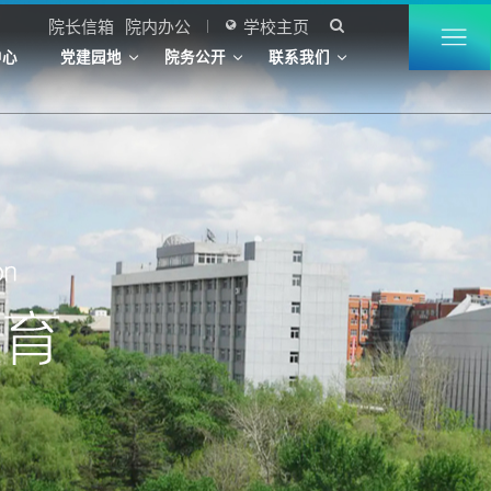
院长信箱
院内办公
学校主页


中心
党建园地
院务公开
联系我们