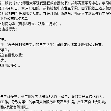
统一颁发《东北师范大学现代远程教育授权书》并邮寄至学习中心，学习
于4月10日、10月10日统一前将授权申请发至学院，由学院依上述步骤
管理和服务功能，并在开通后通过东北师范大学继续教育学院官方网站(http:/
其平台公布授权名单。
时间为准（春季5月末、秋季11月末）。
为违规行为：
学生。
学生（含全日制脱产学习的自考学生）同时兼读或套读现代远程教育。
导学生。
巧立名目乱收费；
行为。
联系电话等）。
参与考试作弊，或每批次考试出现3人以上替考、替答等严重违纪行为。
节工作，导致对学生的学习支持服务出现严重失误，产生不良社会影响。
、播放及销售等活动。