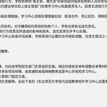
规行为，学校将依照“谁主管，谁负责”的原则追究相关机构和人员的责
其依托建设单位和上级主管部门处理学习中心和直接责任人。因发生违规行
取分级处理措施，学习中心违规处理措施包括：取消合作、停止招生、限制
任的权利。对涉嫌侵权的其他机构和个人，学校也将依法追究责任。
视其行为性质及所造成的影响和损失，追究其责任并予以处理。
学习中心检查评估结果，学校将进行必要的合作授权调整。对发生情况之
试舞弊。
理，均应由学院招生部门负责组织实施。相应的授权名单和调整名单等材
务体系项目经理，由其通知省级网络教育运营中心并告知学习中心。
主管部门规定为准。
院负责解释。此前下发的《东北师范大学现代远程教育校外学习中心设置