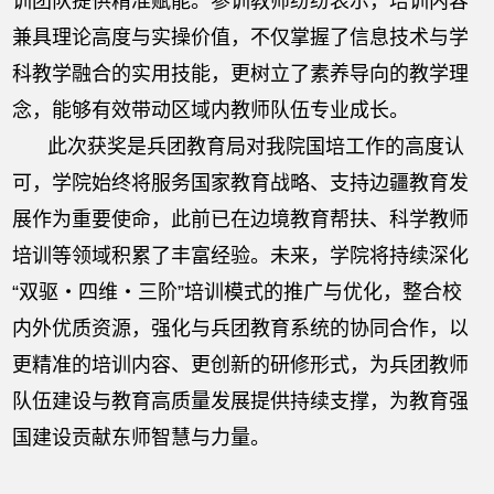
训团队提供精准赋能。参训教师纷纷表示，培训内容
兼具理论高度与实操价值，不仅掌握了信息技术与学
科教学融合的实用技能，更树立了素养导向的教学理
念，能够有效带动区域内教师队伍专业成长。
此次获奖是兵团教育局对我院国培工作的高度认
可，学院始终将服务国家教育战略、支持边疆教育发
展作为重要使命，此前已在边境教育帮扶、科学教师
培训等领域积累了丰富经验。未来，学院将持续深化
“双驱・四维・三阶”培训模式的推广与优化，整合校
内外优质资源，强化与兵团教育系统的协同合作，以
更精准的培训内容、更创新的研修形式，为兵团教师
队伍建设与教育高质量发展提供持续支撑，为教育强
国建设贡献东师智慧与力量。