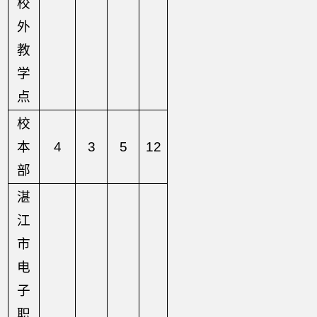
校
外
教
学
点
校
本
4
3
5
12
部
湛
江
市
电
子
职