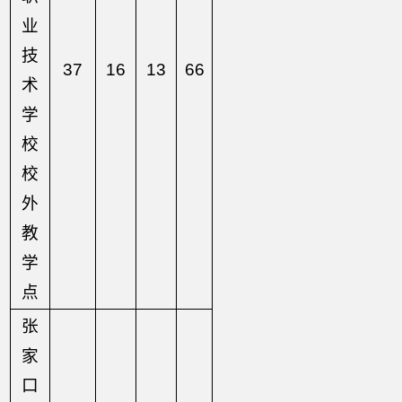
业
技
37
16
13
66
术
学
校
校
外
教
学
点
张
家
口