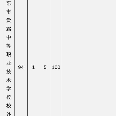
东
市
爱
霜
中
等
职
业
94
1
5
100
技
术
学
校
校
外