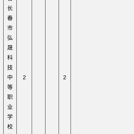
长
春
市
弘
晟
科
技
中
2
2
等
职
业
学
校