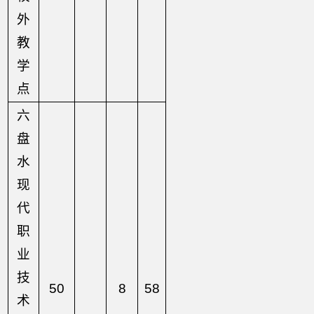
外
教
学
点
六
盘
水
现
代
职
业
技
50
8
58
术