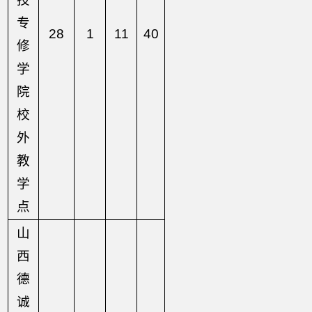
专
28
1
11
40
修
学
院
校
外
教
学
点
山
西
德
诚