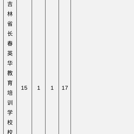
吉
林
省
长
春
英
华
教
育
15
1
1
17
培
训
学
校
校