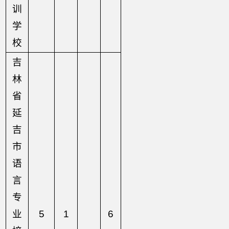
训
学
校
吉
林
省
延
吉
市
语
言
专
业
5
1
6