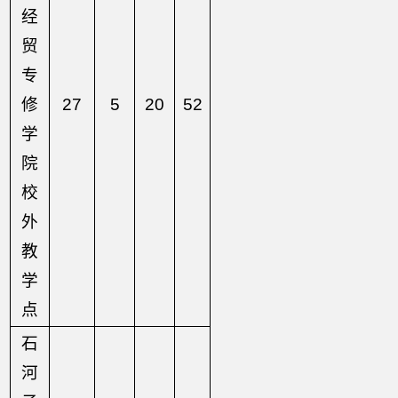
经
贸
专
修
27
5
20
52
学
院
校
外
教
学
点
石
河