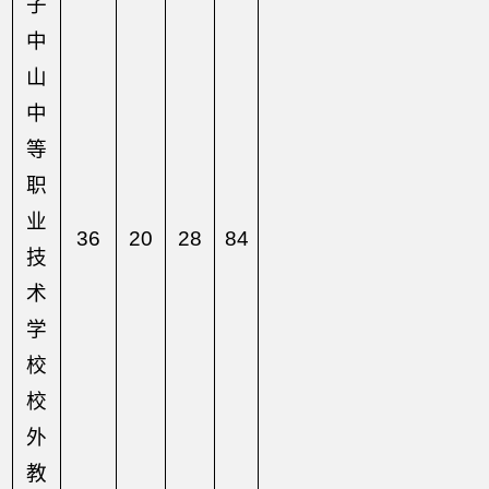
子
中
山
中
等
职
业
36
20
28
84
技
术
学
校
校
外
教