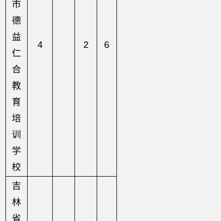
市
德
益
4
2
6
仁
合
教
育
培
训
学
校
吉
林
省