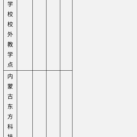
学
校
校
外
教
学
点
内
蒙
古
东
方
科
技