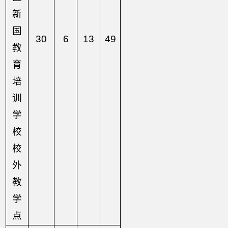
新
国
30
6
13
49
教
育
培
训
学
校
校
外
教
学
点