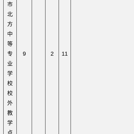
市
北
方
中
等
专
9
2
11
业
学
校
校
外
教
学
点