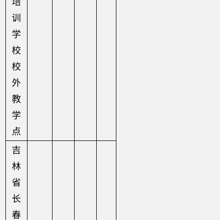
培
训
学
校
校
外
教
学
点
吉
林
省
长
春