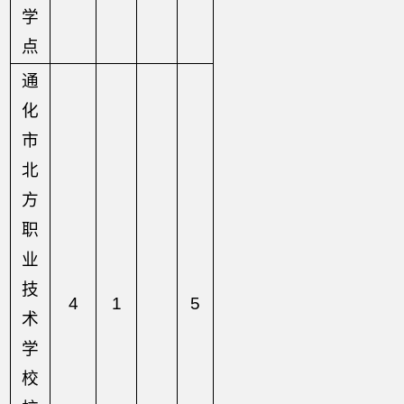
学
点
通
化
市
北
方
职
业
技
4
1
5
术
学
校