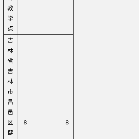
教
学
点
吉
林
省
吉
林
市
昌
邑
区
8
8
健