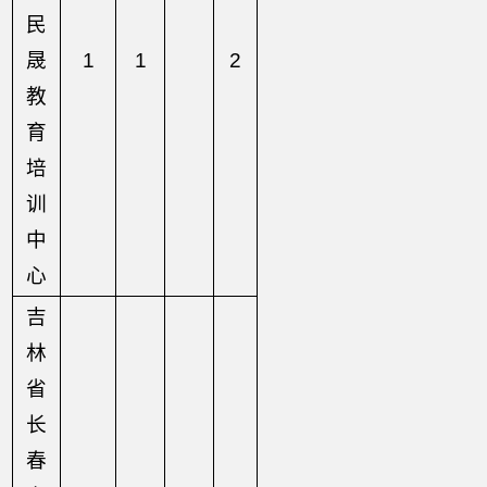
民
晟
1
1
2
教
育
培
训
中
心
吉
林
省
长
春