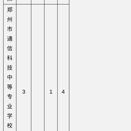
郑
州
市
通
信
科
技
中
等
3
1
4
专
业
学
校