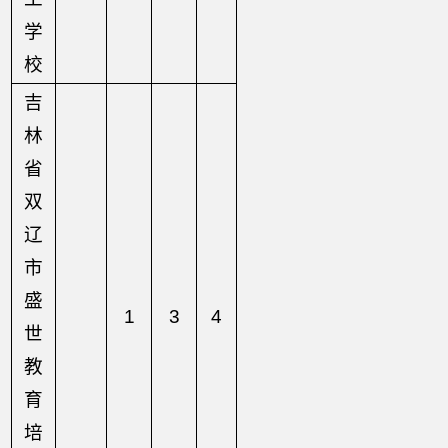
学
校
吉
林
省
双
辽
市
盛
1
3
4
世
教
育
培