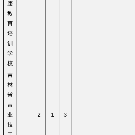
康
教
育
培
训
学
校
吉
林
省
吉
业
2
1
3
技
工